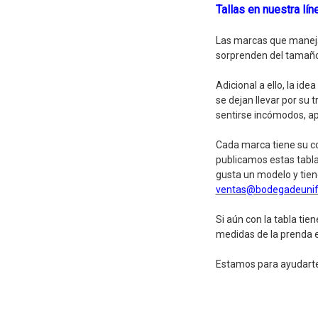
Tallas en nuestra lín
Las marcas que manejam
sorprenden del tamaño
Adicional a ello, la i
se dejan llevar por su 
sentirse incómodos, ap
Cada marca tiene su c
publicamos estas tablas
gusta un modelo y tiene
ventas@bodegadeuni
Si aún con la tabla ti
medidas de la prenda e
Estamos para ayudarte