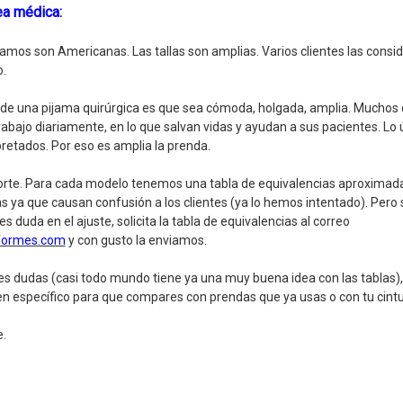
ea médica:
os son Americanas. Las tallas son amplias. Varios clientes las consi
.
dea de una pijama quirúrgica es que sea cómoda, holgada, amplia. Mucho
trabajo diariamente, en lo que salvan vidas y ayudan a sus pacientes. Lo
retados. Por eso es amplia la prenda.
orte. Para cada modelo tenemos una tabla de equivalencias aproximad
 ya que causan confusión a los clientes (ya lo hemos intentado). Pero s
s duda en el ajuste, solicita la tabla de equivalencias al correo
formes.com
y con gusto la enviamos.
enes dudas (casi todo mundo tiene ya una muy buena idea con las tablas
n específico para que compares con prendas que ya usas o con tu cintu
.